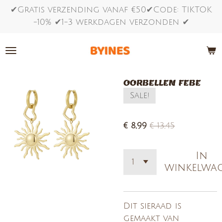
✔Gratis verzending vanaf €50✔Code: TIKTOK
Ga
-10% ✔1-3 werkdagen verzonden ✔
direct
naar
de
hoofdinhoud
OORBELLEN FEBE
Sale!
€ 8,99
€ 13,45
In
winkelwa
Dit sieraad is
gemaakt van