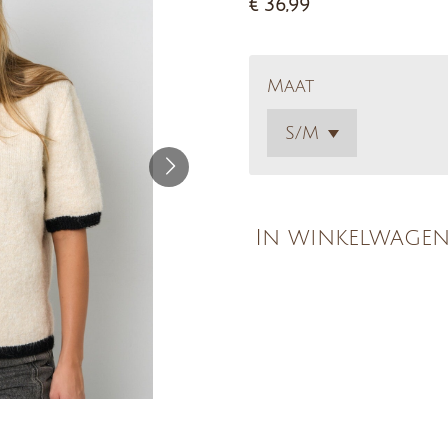
€ 36,99
Maat
In winkelwage