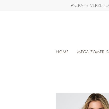
Ga
✔Gratis verzend
direct
naar
de
hoofdinhoud
HOME
MEGA ZOMER S