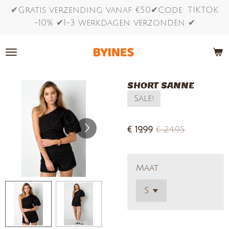
✔Gratis verzending vanaf €50✔Code: TIKTOK
Ga
-10% ✔1-3 werkdagen verzonden ✔
direct
naar
de
hoofdinhoud
SHORT SANNE
Sale!
€ 19,99
€ 24,95
Maat