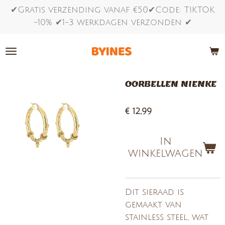
✔Gratis verzending vanaf €50✔Code: TIKTOK
Ga
-10% ✔1-3 werkdagen verzonden ✔
direct
naar
de
hoofdinhoud
OORBELLEN NIENKE
€ 12,99
In
winkelwagen
Dit sieraad is
gemaakt van
stainless steel, wat