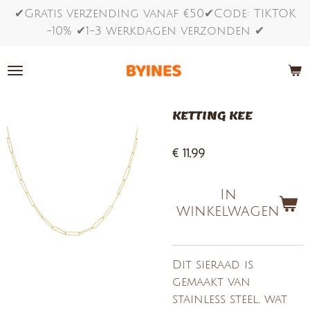
✔Gratis verzending vanaf €50✔Code: TIKTOK
Ga
-10% ✔1-3 werkdagen verzonden ✔
direct
naar
de
hoofdinhoud
KETTING KEE
€ 11,99
In
winkelwagen
Dit sieraad is
gemaakt van
stainless steel, wat