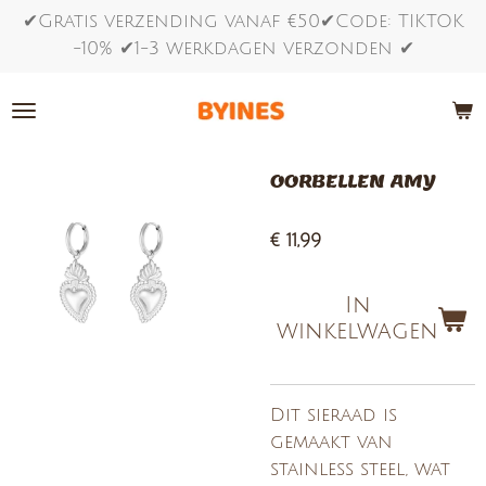
✔Gratis verzending vanaf €50✔Code: TIKTOK
Ga
-10% ✔1-3 werkdagen verzonden ✔
direct
naar
de
hoofdinhoud
OORBELLEN AMY
€ 11,99
In
winkelwagen
Dit sieraad is
gemaakt van
stainless steel, wat