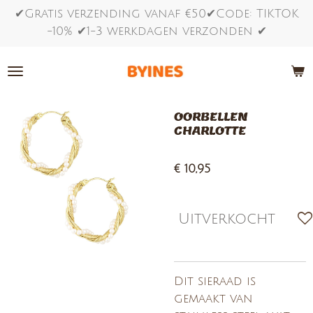
✔Gratis verzending vanaf €50✔Code: TIKTOK
Ga
-10% ✔1-3 werkdagen verzonden ✔
direct
naar
de
hoofdinhoud
OORBELLEN
CHARLOTTE
€ 10,95
Uitverkocht
Dit sieraad is
gemaakt van