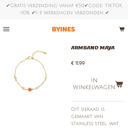
✔Gratis verzending vanaf €50✔Code: TIKTOK
Ga
-10% ✔1-3 werkdagen verzonden ✔
direct
naar
de
hoofdinhoud
ARMBAND MAYA
€ 11,99
In
winkelwagen
Dit sieraad is
gemaakt van
stainless steel, wat