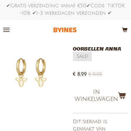
✔Gratis verzending vanaf €50✔Code: TIKTOK
Ga
-10% ✔1-3 werkdagen verzonden ✔
direct
naar
de
hoofdinhoud
OORBELLEN ANNA
Sale!
€ 8,99
€ 11,95
In
winkelwagen
Dit sieraad is
gemaakt van