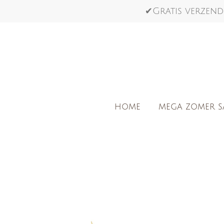
Ga
✔Gratis verzend
direct
naar
de
hoofdinhoud
HOME
MEGA ZOMER S