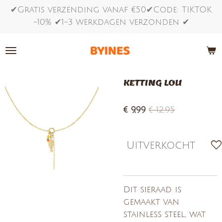
✔Gratis verzending vanaf €50✔Code: TIKTOK
Ga
-10% ✔1-3 werkdagen verzonden ✔
direct
naar
de
hoofdinhoud
KETTING LOU
€ 9,99
€ 12,95
Uitverkocht
Dit sieraad is
gemaakt van
stainless steel, wat