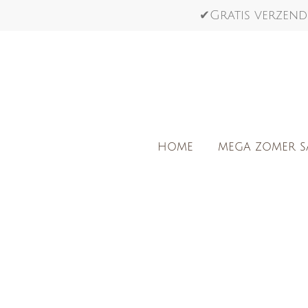
Ga
✔Gratis verzend
direct
naar
de
hoofdinhoud
HOME
MEGA ZOMER S