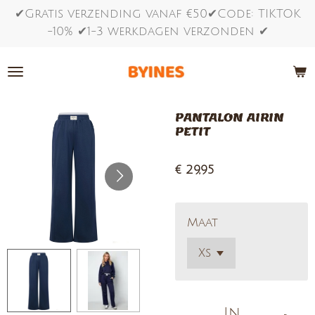
✔Gratis verzending vanaf €50✔Code: TIKTOK
Ga
-10% ✔1-3 werkdagen verzonden ✔
direct
naar
de
hoofdinhoud
PANTALON AIRIN
PETIT
€ 29,95
Maat
In