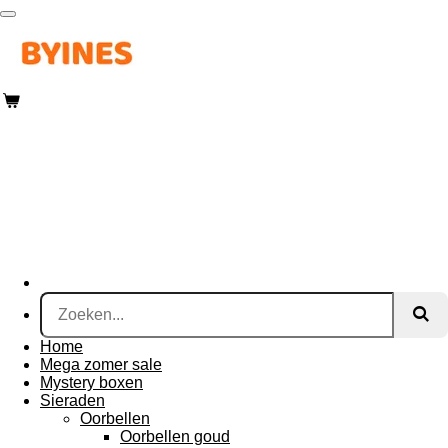
Ga
direct
naar
de
hoofdinhoud
Home
Mega zomer sale
Mystery boxen
Sieraden
Oorbellen
Oorbellen goud