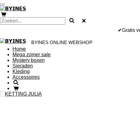
Ga
direct
naar
de
hoofdinhoud
✔Gratis 
BYINES ONLINE WEBSHOP
Home
Mega zomer sale
Mystery boxen
Sieraden
Kleding
Accessoires