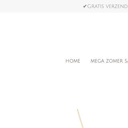
Ga
✔Gratis verzend
direct
naar
de
hoofdinhoud
HOME
MEGA ZOMER S