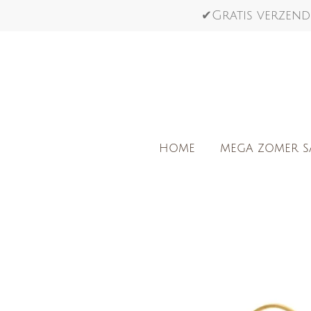
Ga
✔Gratis verzend
direct
naar
de
hoofdinhoud
HOME
MEGA ZOMER S