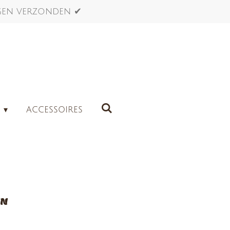
agen verzonden ✔
G
ACCESSOIRES
JN