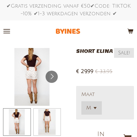
✔Gratis verzending vanaf €50✔Code: TIKTOK
Ga
-10% ✔1-3 werkdagen verzonden ✔
direct
naar
de
hoofdinhoud
SHORT ELINA
Sale!
€ 29,99
€ 33,95
Maat
In