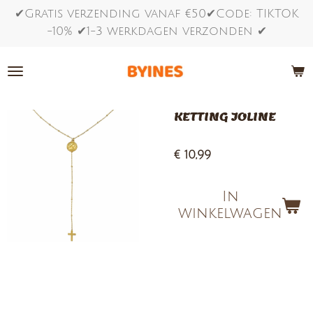
✔Gratis verzending vanaf €50✔Code: TIKTOK
Ga
-10% ✔1-3 werkdagen verzonden ✔
direct
naar
de
hoofdinhoud
KETTING JOLINE
€ 10,99
In
winkelwagen