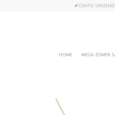
Ga
✔Gratis verzend
direct
naar
de
hoofdinhoud
HOME
MEGA ZOMER S