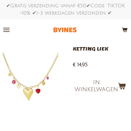
✔Gratis verzending vanaf €50✔Code: TIKTOK
Ga
-10% ✔1-3 werkdagen verzonden ✔
direct
naar
de
hoofdinhoud
KETTING LIEK
€ 14,95
In
winkelwagen