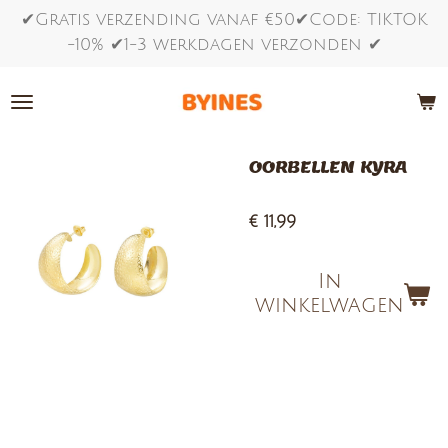
✔Gratis verzending vanaf €50✔Code: TIKTOK
Ga
-10% ✔1-3 werkdagen verzonden ✔
direct
naar
de
hoofdinhoud
OORBELLEN KYRA
€ 11,99
In
winkelwagen