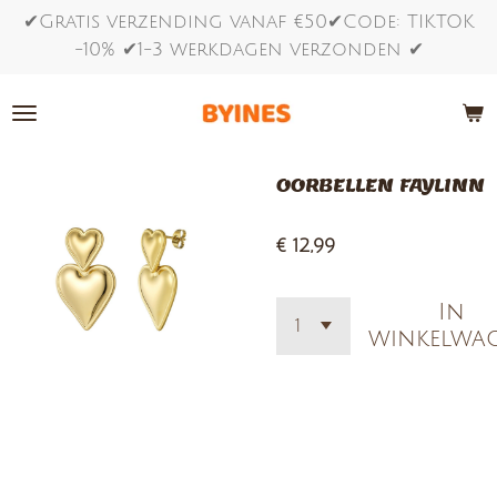
✔Gratis verzending vanaf €50✔Code: TIKTOK
Ga
-10% ✔1-3 werkdagen verzonden ✔
direct
naar
de
hoofdinhoud
OORBELLEN FAYLINN
€ 12,99
In
winkelwa