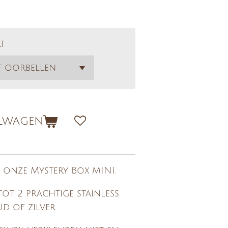
t
elwagen
t onze Mystery Box MINI.
 tot 2 prachtige stainless
d of zilver.