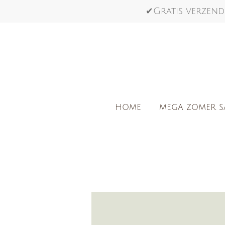
Ga
✔Gratis verzend
direct
naar
de
hoofdinhoud
HOME
MEGA ZOMER S