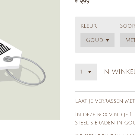
€ 9,99
Kleur
Soor
In wink
Laat je verrassen me
In deze box vind je 1
steel sieraden in gou